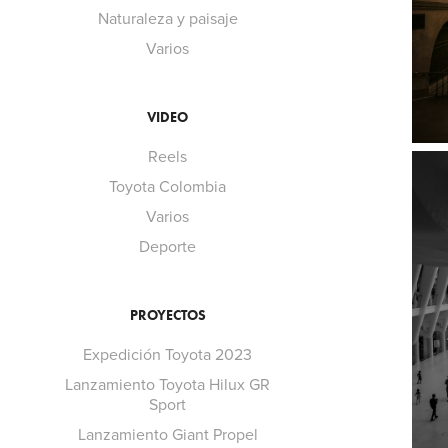
Naturaleza y paisaje
Varios
VIDEO
Reels
Toyota Colombia
Varios
Deporte
PROYECTOS
Expedición Toyota 2023
Lanzamiento Toyota Hilux GR
Sport
Lanzamiento Giant Propel